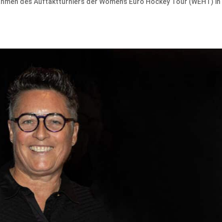
hmen des Auftaktturniers der Women’s Euro Hockey Tour (WEHT) in