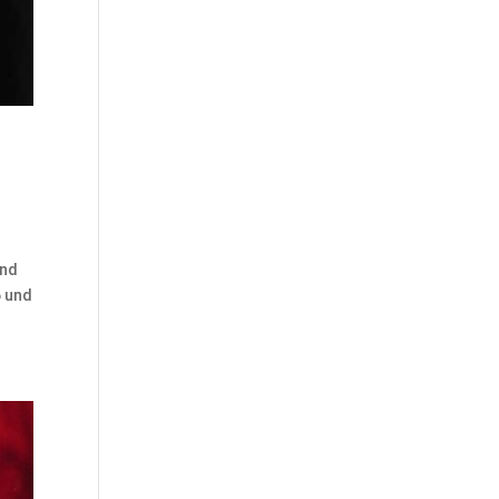
und
6 und