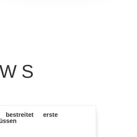
EWS
t bestreitet erste
Füssen