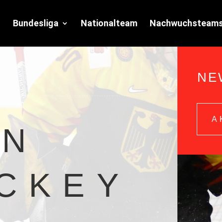
Bundesliga
Nationalteam
Nachwuchsteam
NE
A
EN
CKEY