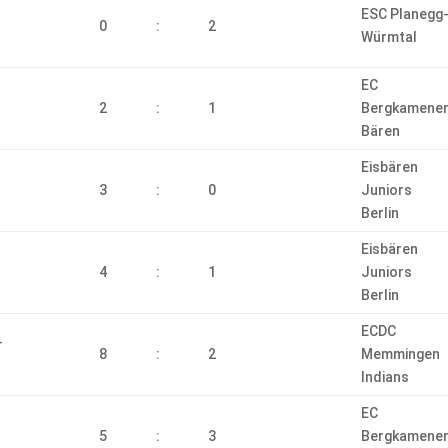
ESC Planegg
0
:
2
Würmtal
EC
2
:
1
Bergkamene
Bären
Eisbären
3
:
0
Juniors
Berlin
Eisbären
4
:
1
Juniors
Berlin
ECDC
-
8
:
2
Memmingen
Indians
EC
5
:
3
Bergkamene