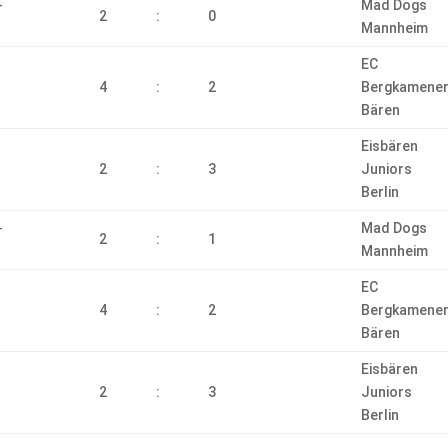
-
Mad Dogs
2
:
0
Mannheim
EC
4
:
2
Bergkamene
Bären
Eisbären
2
:
3
Juniors
Berlin
-
Mad Dogs
2
:
1
Mannheim
EC
4
:
2
Bergkamene
Bären
Eisbären
2
:
3
Juniors
Berlin