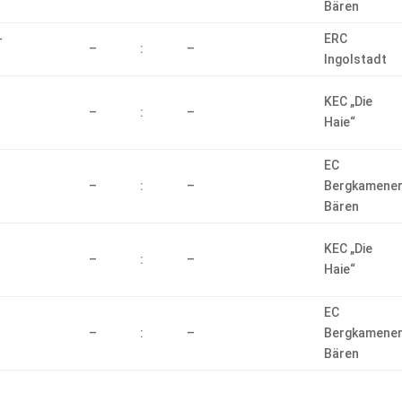
Bären
-
ERC
–
:
–
Ingolstadt
KEC „Die
–
:
–
Haie“
EC
–
:
–
Bergkamene
Bären
KEC „Die
–
:
–
Haie“
EC
–
:
–
Bergkamene
Bären