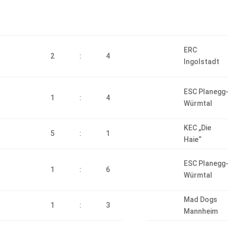
ERC
2
:
4
Ingolstadt
ESC Planegg
1
:
4
Würmtal
KEC „Die
5
:
1
Haie“
ESC Planegg
1
:
6
Würmtal
Mad Dogs
1
:
3
Mannheim