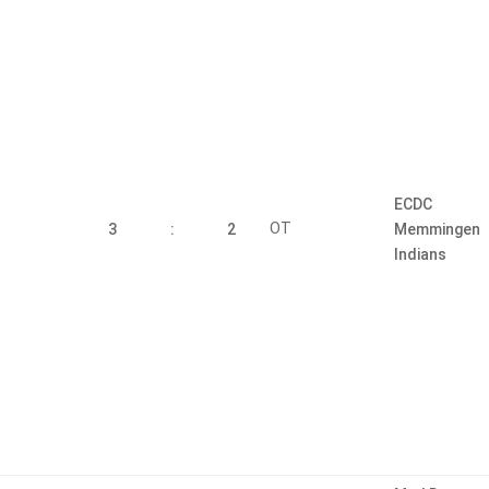
ECDC
OT
3
:
2
Memmingen
Indians