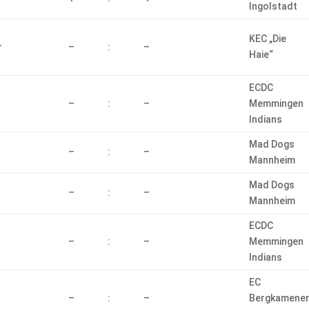
Ingolstadt
KEC „Die
r
–
:
–
Haie“
ECDC
–
:
–
Memmingen
Indians
Mad Dogs
–
:
–
Mannheim
Mad Dogs
–
:
–
Mannheim
ECDC
–
:
–
Memmingen
Indians
EC
–
:
–
Bergkamene