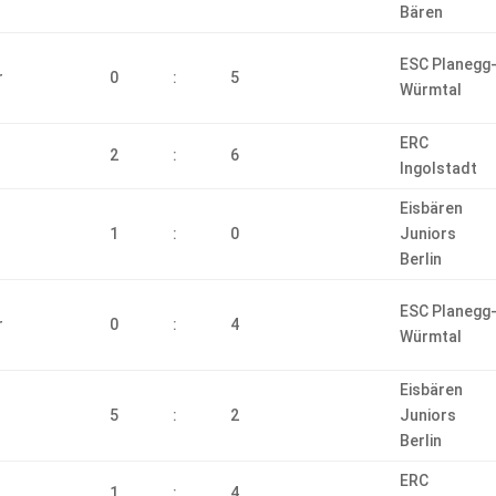
Bären
ESC Planegg
r
0
:
5
Würmtal
ERC
2
:
6
Ingolstadt
Eisbären
1
:
0
Juniors
Berlin
ESC Planegg
r
0
:
4
Würmtal
Eisbären
5
:
2
Juniors
Berlin
ERC
1
:
4