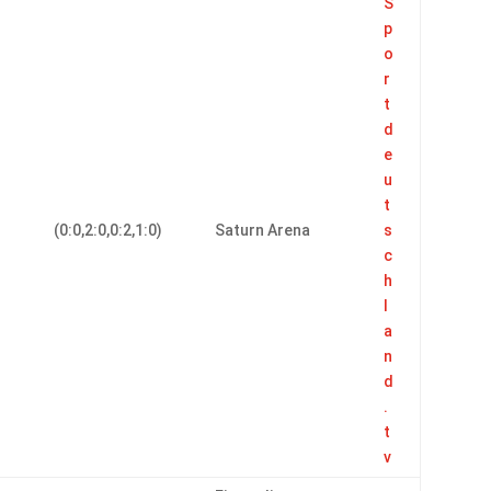
S
p
o
r
t
d
e
u
t
(0:0,2:0,0:2,1:0)
Saturn Arena
s
c
h
l
a
n
d
.
t
v