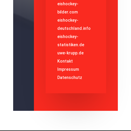
eishockey-
bilder.com
eishockey-
deutschland.info
eishockey-
statistiken.de
uwe-krupp.de
Kontakt
Impressum
Datenschutz