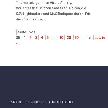
Titelverteidigerinnen Aisulu Almaty,
Vorjahresfinalistinnen Sabres St. Pölten, die
KSV Highlanders und MAC Budapest durch. Für
die Entscheidung...
Seite 1 von
38
1
2
3
4
5
...
10
20
30
...
»
Letzte
»
AKTUELL | SCHNELL | KOMPETENT