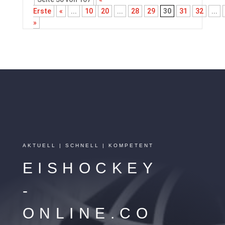
Erste
«
...
10
20
...
28
29
30
31
32
...
»
AKTUELL | SCHNELL | KOMPETENT
EISHOCKEY
-
ONLINE.CO