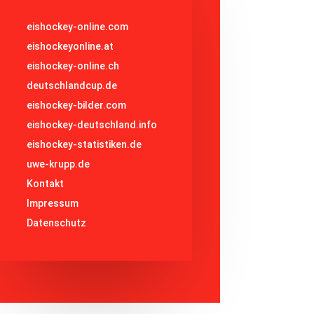
eishockey-online.com
eishockeyonline.at
eishockey-online.ch
deutschlandcup.de
eishockey-bilder.com
eishockey-deutschland.info
eishockey-statistiken.de
uwe-krupp.de
Kontakt
Impressum
Datenschutz