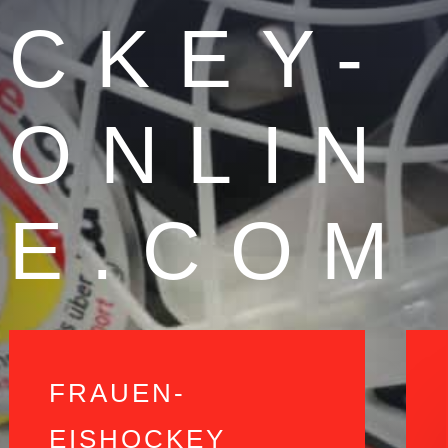
CKEY-
ONLIN
E.COM
FRAUEN-
EISHOCKEY