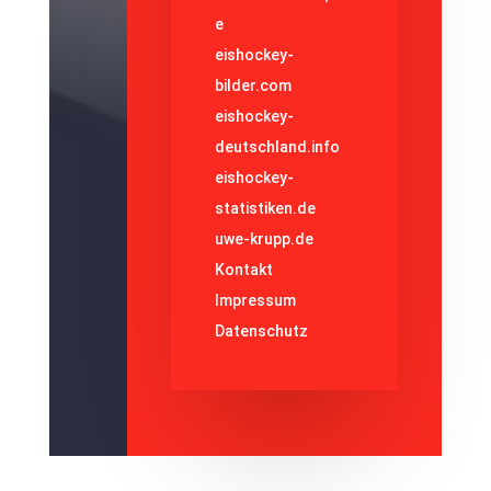
e
eishockey-
bilder.com
eishockey-
deutschland.info
eishockey-
statistiken.de
uwe-krupp.de
Kontakt
Impressum
Datenschutz