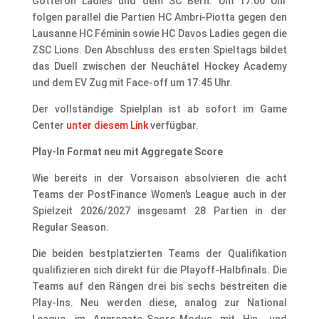
Gottéron Ladies und dem SC Bern. Um 17:00 Uhr
folgen parallel die Partien HC Ambri-Piotta gegen den
Lausanne HC Féminin sowie HC Davos Ladies gegen die
ZSC Lions. Den Abschluss des ersten Spieltags bildet
das Duell zwischen der Neuchâtel Hockey Academy
und dem EV Zug mit Face-off um 17:45 Uhr.
Der vollständige Spielplan ist ab sofort im Game
Center
unter diesem Link
verfügbar.
Play-In Format neu mit Aggregate Score
Wie bereits in der Vorsaison absolvieren die acht
Teams der PostFinance Women’s League auch in der
Spielzeit 2026/2027 insgesamt 28 Partien in der
Regular Season.
Die beiden bestplatzierten Teams der Qualifikation
qualifizieren sich direkt für die Playoff-Halbfinals. Die
Teams auf den Rängen drei bis sechs bestreiten die
Play-Ins. Neu werden diese, analog zur National
League, im Aggregate-Score-Modus mit Hin- und