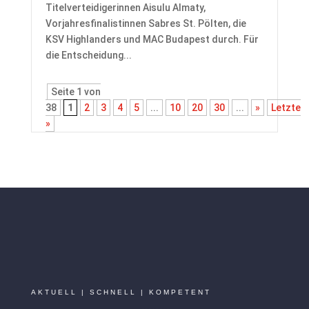
Titelverteidigerinnen Aisulu Almaty,
Vorjahresfinalistinnen Sabres St. Pölten, die
KSV Highlanders und MAC Budapest durch. Für
die Entscheidung...
Seite 1 von
38
1
2
3
4
5
...
10
20
30
...
»
Letzte
»
AKTUELL | SCHNELL | KOMPETENT