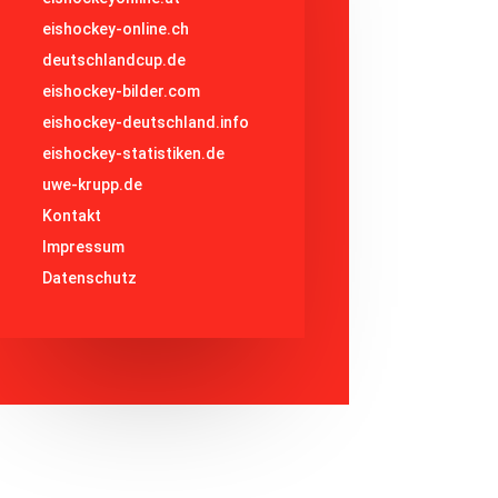
eishockey-online.ch
deutschlandcup.de
eishockey-bilder.com
eishockey-deutschland.info
eishockey-statistiken.de
uwe-krupp.de
Kontakt
Impressum
Datenschutz