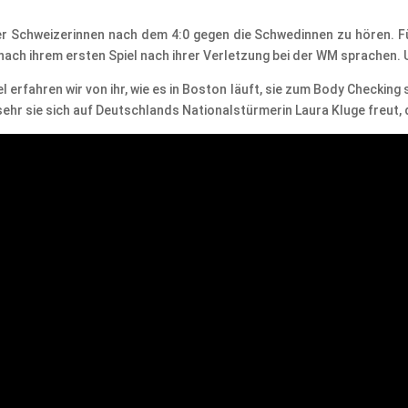
der Schweizerinnen nach dem 4:0 gegen die Schwedinnen zu hören. Fü
 nach ihrem ersten Spiel nach ihrer Verletzung bei der WM sprachen. U
rfahren wir von ihr, wie es in Boston läuft, sie zum Body Checking 
hr sie sich auf Deutschlands Nationalstürmerin Laura Kluge freut, 