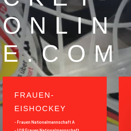
ONLIN
E.COM
FRAUEN-
EISHOCKEY
-
Frauen Nationalmannschaft A
-
U18 Frauen Nationalmannschaft