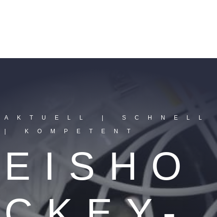
AKTUELL | SCHNELL
| KOMPETENT
EISHO
CKEY-