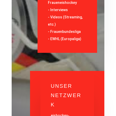
Fraueneishockey
-
Interviews
-
Videos (Streaming,
etc.)
-
Frauenbundesliga
- EWHL (Europaliga)
UNSER
NETZWER
K
eishockey-