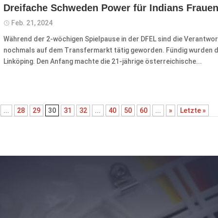
Dreifache Schweden Power für Indians Fraue
Feb. 21, 2024
Während der 2-wöchigen Spielpause in der DFEL sind die Verantwo
nochmals auf dem Transfermarkt tätig geworden. Fündig wurden di
Linköping. Den Anfang machte die 21-jährige österreichische...
...
28
29
30
31
32
...
40
50
60
...
»
Letzte »