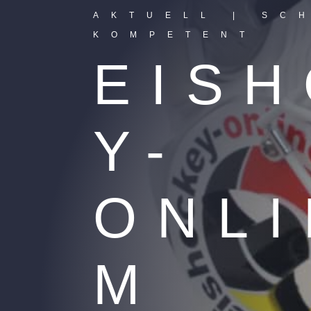
AKTUELL | SC
KOMPETENT
EIS
Y-
ONLI
M