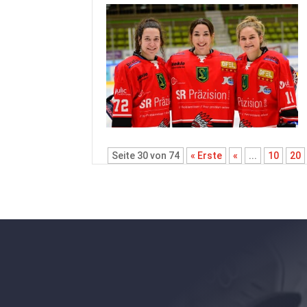
Seite 30 von 74
« Erste
«
...
10
20