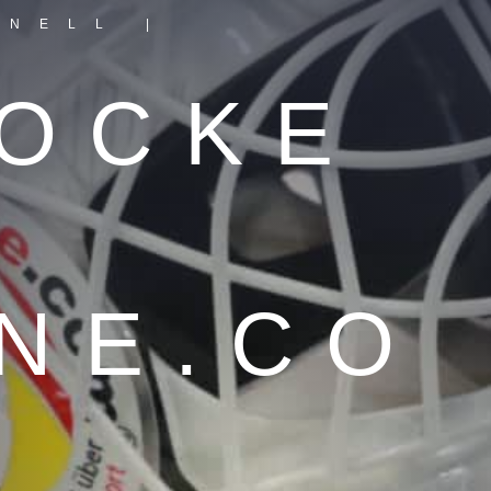
HNELL |
HOCKE
NE.CO