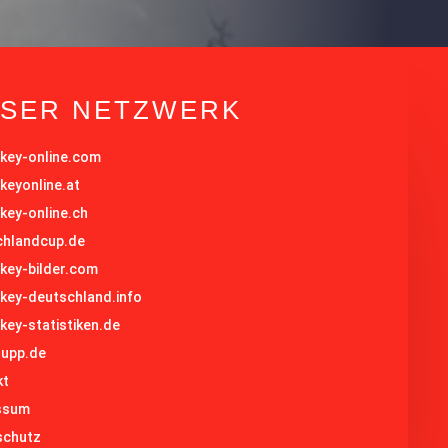
SER NETZWERK
key-online.com
keyonline.at
key-online.ch
chlandcup.de
key-bilder.com
key-deutschland.info
key-statistiken.de
rupp.de
kt
ssum
schutz