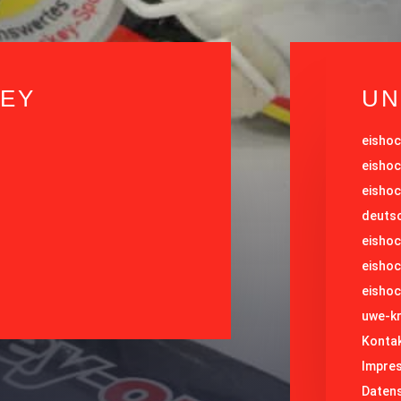
KEY
UN
eishoc
eishoc
eishoc
deuts
eishoc
eishoc
eishoc
uwe-k
Konta
Impre
Daten