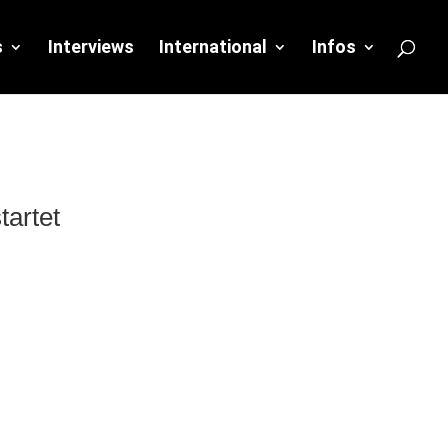
s
Interviews
International
Infos
artet