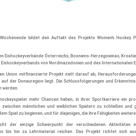
s Wochenende bildet den Auftakt des Projekts Women’s Hockey P
en Eishockeyverbände Österreichs, Bosniens-Herzegowinas, Kroatien
des Eishockeyverbands von Nordmazedonien und des Internationalen 
Union mitfinanzierte Projekt zielt darauf ab, Herausforderung
 auf der Donauregion liegt. Die Schlussfolgerungen und Erkenntnis
n werden.
ockeyspieler mehr Chancen haben, in ihrer Sportkarriere ein pro
e zwischen männlichen und weiblichen Spielern zu schließen und 
em Spiel zu beginnen, und für diejenigen, die ihre Fähigkeiten weiter
icht der einzige Schwerpunkt der verschiedenen Aktivitäten in
s bis hin zu Lehrmaterial reichen. Das Projekt richtet sich au