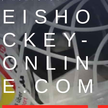
EISHO
CKEY-
ONLIN
E.COM