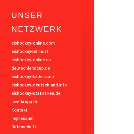
UNSER
NETZWERK
eishockey-online.com
eishockeyonline.at
eishockey-online.ch
deutschlandcup.de
eishockey-bilder.com
eishockey-deutschland.info
eishockey-statistiken.de
uwe-krupp.de
Kontakt
Impressum
Datenschutz