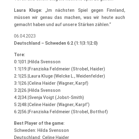
Laura Kluge:
„Im nächsten Spiel gegen Finnland,
müssen wir genau das machen, was wir heute auch
gemacht haben und auf unsere Stärken zählen.“
06.04.2023
Deutschland – Schweden 6:2 (1:1|3:1|2:0)
Tore:
0:1|01.|Hilda Svensson
1:1|19.|Franziska Feldmeier (Strobel, Haider)
2:1|25.|Laura Kluge (Welcke L., Weidenfelder)
3:1|26.|Celina Haider (Wagner, Karpf)
3:2|26.|Hilda Svensson
4:2|34.|Svenja Voigt (Jobst-Smith)
5:2|48.|Celine Haider (Wagner, Karpf‘)
6:2|56.|Franziska Feldmeier (Strobel, Botthof)
Best Player of the game:
Schweden: Hilda Svensson
Deutschland: Celine Haider