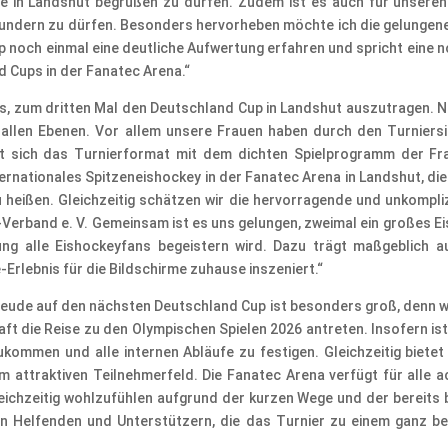
te in Landshut begrüßen zu dürfen. Zudem ist es auch für unsere
ndern zu dürfen. Besonders hervorheben möchte ich die gelungen
p noch einmal eine deutliche Aufwertung erfahren und spricht eine n
nd Cups in der Fanatec Arena.“
ns, zum dritten Mal den Deutschland Cup in Landshut auszutragen. 
f allen Ebenen. Vor allem unsere Frauen haben durch den Turniers
hat sich das Turnierformat mit dem dichten Spielprogramm der F
ternationales Spitzeneishockey in der Fanatec Arena in Landshut, di
heißen. Gleichzeitig schätzen wir die hervorragende und unkompli
erband e. V. Gemeinsam ist es uns gelungen, zweimal ein großes Eis
gung alle Eishockeyfans begeistern wird. Dazu trägt maßgeblich 
Erlebnis für die Bildschirme zuhause inszeniert.“
reude auf den nächsten Deutschland Cup ist besonders groß, denn 
 die Reise zu den Olympischen Spielen 2026 antreten. Insofern ist
mmen und alle internen Abläufe zu festigen. Gleichzeitig bietet 
em attraktiven Teilnehmerfeld. Die Fanatec Arena verfügt für alle a
leichzeitig wohlzufühlen aufgrund der kurzen Wege und der bereits 
n Helfenden und Unterstützern, die das Turnier zu einem ganz be