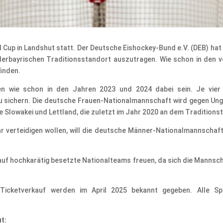
d Cup in Landshut statt. Der Deutsche Eishockey-Bund e.V. (DEB) ha
erbayrischen Traditionsstandort auszutragen. Wie schon in den v
inden.
en wie schon in den Jahren 2023 und 2024 dabei sein. Je vie
u sichern. Die deutsche Frauen-Nationalmannschaft wird gegen Unga
e Slowakei und Lettland, die zuletzt im Jahr 2020 an dem Traditions
hr verteidigen wollen, will die deutsche Männer-Nationalmannschaf
auf hochkarätig besetzte Nationalteams freuen, da sich die Mannsch
Ticketverkauf werden im April 2025 bekannt gegeben. Alle S
t: