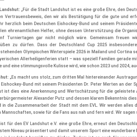
 Landshut:
„Für die Stadt Landshut ist es eine große Ehre, den Deut
n Vertrauensbeweis, den wir als Bestätigung für die gute und e
hr herzlich beim Deutschen Eishockey-Bund und seinem Präsidente
len ehrenamtlichen Helfer, ohne dessen Unterstützung die Organis
ünf Turniertagen gar nicht möglich wäre. Gemeinsam freuen wir
rüßen zu dürfen. Dass der Deutschland Cup 2025 insbesonder
stehenden Olympischen Winterspiele 2026 in Mailand und Cortina sei
yerischen Allerheiligenferien statt – was speziell Familien gerade
änge und eine stimmungsvolle Kulisse wird, wie schon 2023 und 2024, 
shut:
„Es macht uns stolz, zum dritten Mal hintereinander Austragu
 Eishockey-Bund mit seinem Präsidenten Dr. Peter Merten an der Sp
t ist dies eine Anerkennung und Wertschätzung für die geleistete A
erbürgermeister Alexander Putz und dessen klarem Bekenntnis dies
d in die Zusammenarbeit der Stadt mit dem EVL. Wir werden alles 
n Mannschaften, sowie für die Fans aus nah und fern wird. Wir sagen 
 ist für den EV Landshut e.V. eine große Ehre, erneut den Deutschl
tem Niveau präsentiert und damit unserem Sport eine wunderbare B