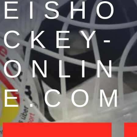
EISHO
CKEY-
ONLIN
E.COM