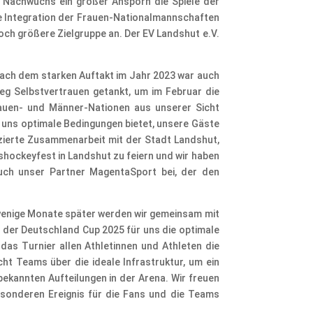
n Nachwuchs ein großer Ansporn die Spiele der
e Integration der Frauen-Nationalmannschaften
och größere Zielgruppe an. Der EV Landshut e.V.
Nach dem starken Auftakt im Jahr 2023 war auch
ieg Selbstvertrauen getankt, um im Februar die
rauen- und Männer-Nationen aus unserer Sicht
e uns optimale Bedingungen bietet, unsere Gäste
zierte Zusammenarbeit mit der Stadt Landshut,
hockeyfest in Landshut zu feiern und wir haben
auch unser Partner MagentaSport bei, der den
wenige Monate später werden wir gemeinsam mit
 der Deutschland Cup 2025 für uns die optimale
das Turnier allen Athletinnen und Athleten die
cht Teams über die ideale Infrastruktur, um ein
bekannten Aufteilungen in der Arena. Wir freuen
sonderen Ereignis für die Fans und die Teams