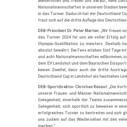
wiederholen und freuen uns darauf, viele Gäs
Nationalmannschaften in unserem Stadion bewu
in das Turnier. Dadurch hat der Deutschland Cu
freut sich auf die dritte Auflage des Deutschla
DEB-Präsident Dr. Peter Merten:
„Wir freuen u
das Turnier 2024 für uns ein voller Erfolg au
Olympia-Qualifikation zu meistern. Deshalb 
absolut bewährt. Die Fans erleben fünf Tage in
und acht Nationalmannschaften willkommen zu 
dem EV Landshut und dem Bayrischen Eissport-V
keinen Zweifel, dass auch die dritte Austra
Deutschland Cup in Landshut als hautnahes Live-
DEB-Sportdirektor Christian Künast:
„Die Vorf
unserer Frauen- und Männer-Nationalmannschaft
Gelegenheit, innerhalb der Teams zusammenzuko
Gelegenheit, sich sportlich zu beweisen in ein
erfolgreiches Turnier zu bestreiten und sich g
uns zudem auf das Wiedersehen mit den viele
machen.“​