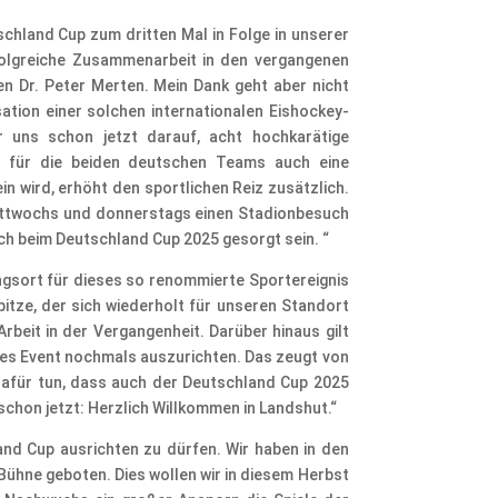
schland Cup zum dritten Mal in Folge in unserer
rfolgreiche Zusammenarbeit in den vergangenen
n Dr. Peter Merten. Mein Dank geht aber nicht
ation einer solchen internationalen Eishockey-
 uns schon jetzt darauf, acht hochkarätige
e für die beiden deutschen Teams auch eine
n wird, erhöht den sportlichen Reiz zusätzlich.
 mittwochs und donnerstags einen Stadionbesuch
auch beim Deutschland Cup 2025 gesorgt sein. “
ngsort für dieses so renommierte Sportereignis
itze, der sich wiederholt für unseren Standort
rbeit in der Vergangenheit. Darüber hinaus gilt
es Event nochmals auszurichten. Das zeugt von
dafür tun, dass auch der Deutschland Cup 2025
schon jetzt: Herzlich Willkommen in Landshut.“
and Cup ausrichten zu dürfen. Wir haben in den
ühne geboten. Dies wollen wir in diesem Herbst