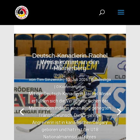
Deutsch-Kanadierin Rachel
Weiss kommt an den
Hühnerberg
von
Tim Sinzenich
|
10. Juli 2026
|
Bundesliga
| 0 Kommentieren
Mit der Deutsch-Kanadierin Rachel Weiss
erfüllten sich die Verantwortlichen der
Memmingen Indians einen lang gehegten
Transferwunsch. Die 25-jährige
Angreiferin ist in kanadischen Calgary
geboren und hat mit der U18
Nationalmannschaft ihres