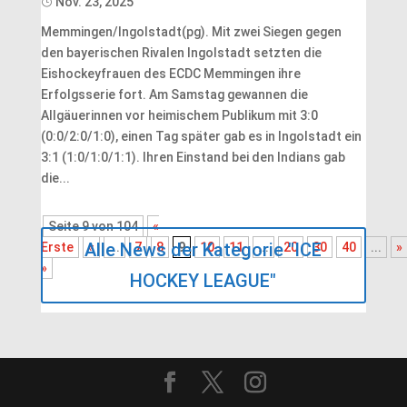
Nov. 23, 2025
​Memmingen/Ingolstadt(pg). Mit zwei Siegen gegen
den bayerischen Rivalen Ingolstadt setzten die
Eishockeyfrauen des ECDC Memmingen ihre
Erfolgsserie fort. Am Samstag gewannen die
Allgäuerinnen vor heimischem Publikum mit 3:0
(0:0/2:0/1:0), einen Tag später gab es in Ingolstadt ein
3:1 (1:0/1:0/1:1). Ihren Einstand bei den Indians gab
die...
Seite 9 von 104
«
Alle News der Kategorie "ICE
Erste
«
...
7
8
9
10
11
...
20
30
40
...
»
»
HOCKEY LEAGUE"