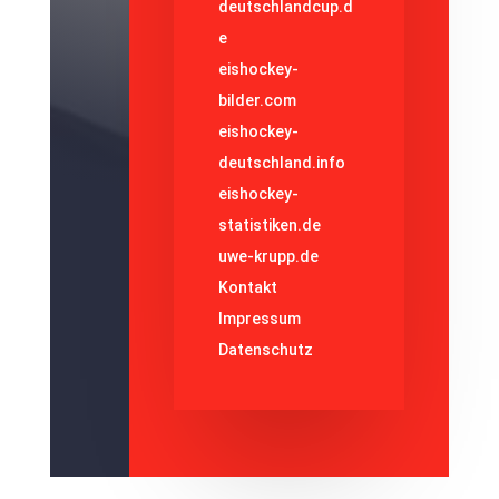
deutschlandcup.d
e
eishockey-
bilder.com
eishockey-
deutschland.info
eishockey-
statistiken.de
uwe-krupp.de
Kontakt
Impressum
Datenschutz