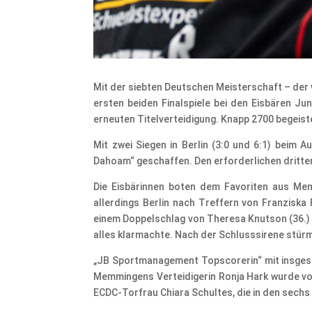
​Mit der siebten Deutschen Meisterschaft – der
ersten beiden Finalspiele bei den Eisbären J
erneuten Titelverteidigung. Knapp 2700 begeis
Mit zwei Siegen in Berlin (3:0 und 6:1) beim 
Dahoam“ geschaffen. Den erforderlichen dritten 
Die Eisbärinnen boten dem Favoriten aus Memm
allerdings Berlin nach Treffern von Franziska 
einem Doppelschlag von Theresa Knutson (36.) u
alles klarmachte. Nach der Schlusssirene stürm
„JB Sportmanagement Topscorerin“ mit insges
Memmingens Verteidigerin Ronja Hark wurde vom
ECDC-Torfrau Chiara Schultes, die in den sechs