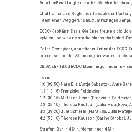
Anschließend folgte die offizielle Meisterehru
Cheftrainer Jim Nagle meinte nach der Partie: „
Team einen Weg gefunden, zum richtigen Zeitpu
ECDC-Kapitänin Daria Gleißner freute sich: „Ich 
spielen und wir eine starke Mannschaft sind. Desh
Peter Gemsjäger, sportlicher Leiter der ECDC-
Interesse und der Stimmung her war es nochmal
28.03.26 / 18:00 ECDC Memmingen Indians – Eisb
Tore:
1:0 (08:50) Nara Elia (Antje Sabautzki, Anne Bar
1:1 (13:16) Franziska Feldmeier
1:2 (30:15) Mathilda Heine (Franziska Feldmeier,
2:2 (35:10) Theresa Knutson (Julia Metejkova, 
3:2 (39:20) Jule Schiefer (Nara Elia, Julia Matejk
4:2 (53:18) Theresa Knutson (Carina Strobel, Ju
Strafen:
Berlin 4 Min, Memmingen 4 Min