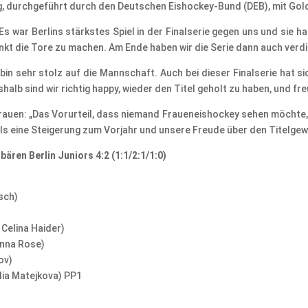
ng, durchgeführt durch den Deutschen Eishockey-Bund (DEB), mit Gol
Es war Berlins stärkstes Spiel in der Finalserie gegen uns und sie h
nkt die Tore zu machen. Am Ende haben wir die Serie dann auch verd
bin sehr stolz auf die Mannschaft. Auch bei dieser Finalserie hat si
alb sind wir richtig happy, wieder den Titel geholt zu haben, und freu
Frauen: „Das Vorurteil, dass niemand Fraueneishockey sehen möchte,
s eine Steigerung zum Vorjahr und unsere Freude über den Titelge
ären Berlin Juniors 4:2 (1:1/2:1/1:0)
tsch)
 Celina Haider)
Anna Rose)
ov)
lia Matejkova) PP1