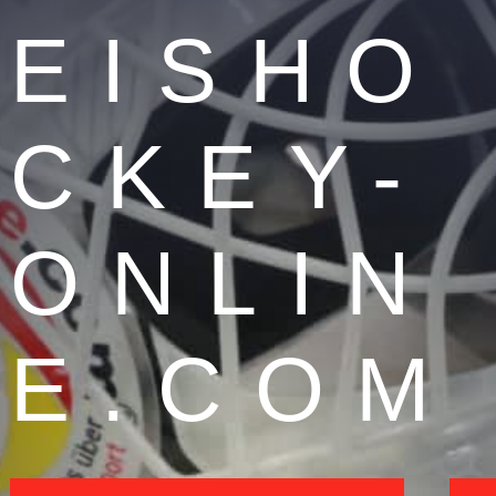
EISHO
CKEY-
ONLIN
E.COM