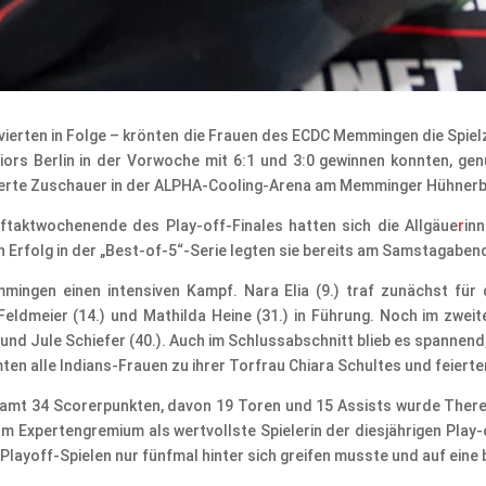
 vierten in Folge – krönten die Frauen des ECDC Memmingen die Spi
uniors Berlin in der Vorwoche mit 6:1 und 3:0 gewinnen konnten, g
terte Zuschauer in der ALPHA-Cooling-Arena am Memminger Hühnerber
Auftaktwochenende des Play-off-Finales hatten sich die Allgäue
r
in
Erfolg in der „Best-of-5“-Serie legten sie bereits am Samstagabend 
ingen einen intensiven Kampf. Nara Elia (9.) traf zunächst für d
Feldmeier (14.) und Mathilda Heine (31.) in Führung. Noch im zwei
nd Jule Schiefer (40.). Auch im Schlussabschnitt blieb es spannend,
ten alle Indians-Frauen zu ihrer Torfrau Chiara Schultes und feier
amt 34 Scorerpunkten, davon 19 Toren und 15 Assists wurde The
 Expertengremium als wertvollste Spielerin der diesjährigen Play
 Playoff-Spielen nur fünfmal hinter sich greifen musste und auf ein