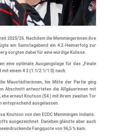
elzeit 2025/26. Nachdem die Memmingerinnen ihre
enügte am Samstagabend ein 4:2-Heimerfolg zur
g sorgten dabei für eine würdige Kulisse.
nen eine optimale Ausgangslage für das „Finale
mit einem 4:2 (1:1/2:1/1:0) nach.
ie Maustädterinnen, bis Mitte der Partie ging
ten Abschnitt antworteten die Allgäuerinnen mit
 ehe erneut Knutson (54.) mit ihrem zweiten Tor
ten entsprechend ausgelassen.
resa Knutson von den ECDC Memmingen Indians.
-offs ausgezeichnet. Daneben glänzte aber auch
e beeindruckende Fangquote von 96,5 % kam.