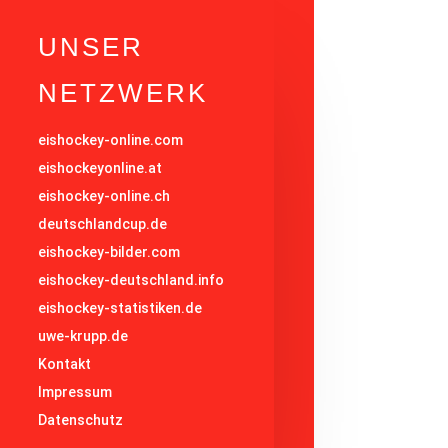
UNSER
NETZWERK
eishockey-online.com
eishockeyonline.at
eishockey-online.ch
deutschlandcup.de
eishockey-bilder.com
eishockey-deutschland.info
eishockey-statistiken.de
uwe-krupp.de
Kontakt
Impressum
Datenschutz