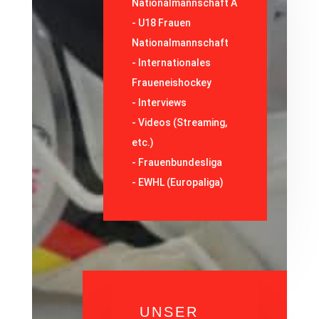
Nationalmannschaft A
-
U18 Frauen
Nationalmannschaft
-
Internationales
Fraueneishockey
-
Interviews
-
Videos (Streaming,
etc.)
-
Frauenbundesliga
- EWHL (Europaliga)
UNSER