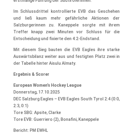
erstmalige Führung der Südtirolerinnen.
Im Schlussdrittel kontrollierte EVB das Geschehen
und ließ kaum mehr gefährliche Aktionen der
Salzburgerinnen zu. Kaneppele sorgte mit ihrem
Treffer knapp zwei Minuten vor Schluss für die
Entscheidung und fixierte den 4:2-Endstand.
Mit diesem Sieg bauten die EVB Eagles ihre starke
Auswärtsbilanz weiter aus und festigten Platz zwei in
der Tabelle hinter Aisulu Almaty.
Ergebnis & Scorer
European Women’s Hockey League
Donnerstag, 17.10.2025
DEC Salzburg Eagles – EVB Eagles South Tyrol 2:4 (0:0,
2:3, 0:1)
Tore SBG: Apsite, Clarke
Tore EVB: Guerriero (2), Bonafini, Kaneppele
Bericht: PM EWHL