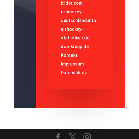
bilder.com
eishockey-
deutschland.info
eishockey-
statistiken.de
uwe-krupp.de
Kontakt
Impressum
Datenschutz