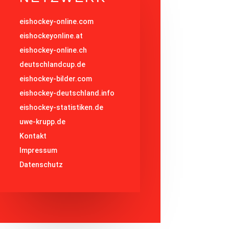
eishockey-online.com
eishockeyonline.at
eishockey-online.ch
deutschlandcup.de
eishockey-bilder.com
eishockey-deutschland.info
eishockey-statistiken.de
uwe-krupp.de
Kontakt
Impressum
Datenschutz