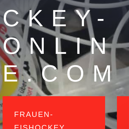
CKEY-
ONLIN
E.COM
FRAUEN-
EISHOCKEY