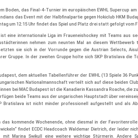
em Boden, das Final-4-Turnier im europäischen EWHL Supercup a
ndians das Event mit der Halbfinalpartie gegen Hokiclub HKM Budap
g um 12:15 Uhr findet das Spiel und Platz drei statt gefolgt vom F
t eine internationale Liga im Fraueneishockey mit Teams aus se
ustädterinnen nehmen zum neunten Mal an diesem Wettbewerb tei
setzten sie sich in der Vorrunde gegen die Austrian Selects, A
ihrer Gruppe. In der zweiten Gruppe holte sich SKP Bratislava die
udapest, dem aktuellen Tabellenführer der EWHL (13 Spiele 36 Pun
 ungarischen Nationalmannschaft verteilt sich auf diese beiden Club
rinnen bei MAC Budapest ist die Kanadierin Kassandra Roache, die zu
erfügen beide Teams aus der ungarischen Hauptstadt über vereinseig
Bratislava ist nicht minder professionell aufgestellt und als Abt
in das kommende Wochenende, ohne diesmal in der Favoritenrolle 
ickeln“ findet ECDC Headcoach Waldemar Dietrich, der leider nich
t mit Marina Swikull eine weitere wichtige Stürmerin. Andere 