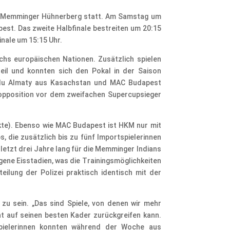
m Memminger Hühnerberg statt. Am Samstag um
est. Das zweite Halbfinale bestreiten um 20:15
inale um 15:15 Uhr.
chs europäischen Nationen. Zusätzlich spielen
l und konnten sich den Pokal in der Saison
isulu Almaty aus Kasachstan und MAC Budapest
 Topposition vor dem zweifachen Supercupsieger
kte). Ebenso wie MAC Budapest ist HKM nur mit
s, die zusätzlich bis zu fünf Importspielerinnen
letzt drei Jahre lang für die Memminger Indians
ene Eisstadien, was die Trainingsmöglichkeiten
eilung der Polizei praktisch identisch mit der
zu sein. „Das sind Spiele, von denen wir mehr
t auf seinen besten Kader zurückgreifen kann.
Spielerinnen konnten während der Woche aus