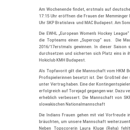
Am Wochenende findet, erstmals auf deutsch
17:15 Uhr eröffnen die Frauen der Memminger I
Uhr SKP Bratislava und MAC Budapest. Am Sonnta
Die EWHL „European Women’s Hockey League“ is
die Topteams einen „Supercup“ aus. Die Ma
2016/17erstmals gewinnen. In dieser Saison 
durchsetzen und sicherten sich Platz eins in 
Hokiclub KMH Budapest.
Als Topfavorit gilt die Mannschaft vom HKM B
Profispielerinnen besetzt ist. Der Großteil der
unter Vertrag haben. Eine der Kontingentspiele
erfolgreich auf Torejagd gegangen war. Dazu v
erheblich verbessert. Die Mannschaft von SKP 
slowakischen Nationalmannschaft
Die Indians Frauen gehen mit viel Vorfreude 
bräuchten, um unsere Mannschaft weiterzuentw
Neben Topscorerin Laura Kluge (Reha) fehl