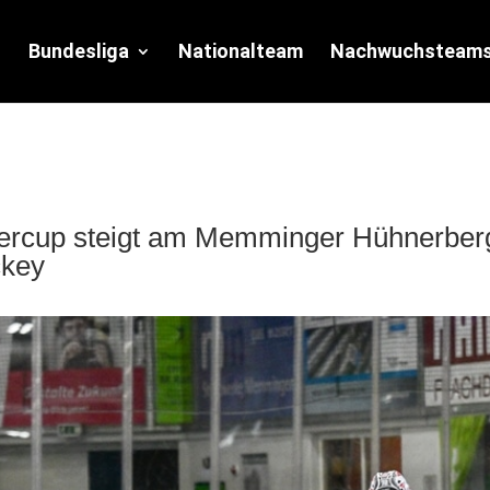
Bundesliga
Nationalteam
Nachwuchsteam
ercup steigt am Memminger Hühnerberg 
ckey