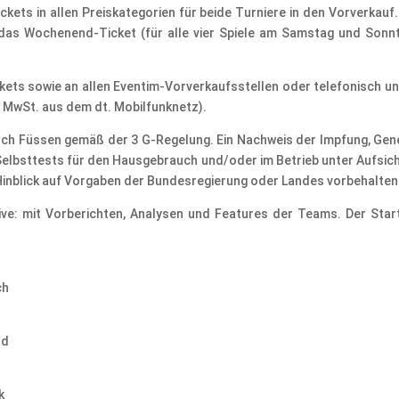
ckets in allen Preiskategorien für beide Turniere in den Vorverkauf. 
das Wochenend-Ticket (für alle vier Spiele am Samstag und Sonntag
ckets sowie an allen Eventim-Vorverkaufsstellen oder telefonisch un
. MwSt. aus dem dt. Mobilfunknetz).
s auch Füssen gemäß der 3 G-Regelung. Ein Nachweis der Impfung, Ge
elbsttests für den Hausgebrauch und/oder im Betrieb unter Aufsich
Hinblick auf Vorgaben der Bundesregierung oder Landes vorbehalten
ive: mit Vorberichten, Analysen und Features der Teams. Der Star
ch
nd
k