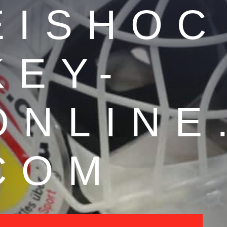
EISHOC
KEY-
ONLINE
COM