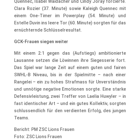
Quennec, Isabel Waidacher und Cindy Joray forcierte.
Clara Rozier (37. Minute) sowie Kaleigh Quennec mit
einem One-Timer im Powerplay (54. Minute) und
Estelle Duvin ins leere Tor (60. Minute) sorgten für das
ernüchternde Schlüsselresultat.
GCK-Frauen siegen weiter
Mit einem 2:1 gegen das (Aufstiegs) ambitionierte
Lausanne setzen die Löwinnen ihre Siegesserie fort.
Das Spiel war lange Zeit auf einem guten und fairen
SWHL-B Niveau, bis in der Spielmitte – nach einer
Rangelei – ein zu hohes Strafmass für Unverständnis
und unnötige negative Emotionen sorgte. Eine starke
Defensivleistung, zwei Treffer von Laelia Huwyler – in
fast identischer Art – und ein gutes Kollektiv, sorgten
schlussendlich für den verdienten Erfolg, des jungen
Teams.
Bericht: PM ZSC Lions Frauen
Foto: ZSC Lions Frauen