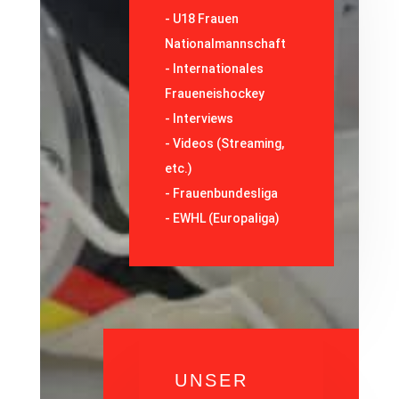
-
U18 Frauen
Nationalmannschaft
-
Internationales
Fraueneishockey
-
Interviews
-
Videos (Streaming,
etc.)
-
Frauenbundesliga
- EWHL (Europaliga)
UNSER