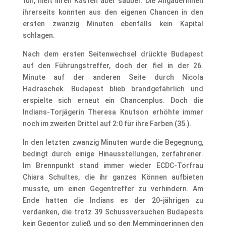
tun, hielt ihren Kasten aber sauber. Die Allgäuerinnen
ihrerseits konnten aus den eigenen Chancen in den
ersten zwanzig Minuten ebenfalls kein Kapital
schlagen.
Nach dem ersten Seitenwechsel drückte Budapest
auf den Führungstreffer, doch der fiel in der 26.
Minute auf der anderen Seite durch Nicola
Hadraschek. Budapest blieb brandgefährlich und
erspielte sich erneut ein Chancenplus. Doch die
Indians-Torjägerin Theresa Knutson erhöhte immer
noch im zweiten Drittel auf 2:0 für ihre Farben (35.).
In den letzten zwanzig Minuten wurde die Begegnung,
bedingt durch einige Hinausstellungen, zerfahrener.
Im Brennpunkt stand immer wieder ECDC-Torfrau
Chiara Schultes, die ihr ganzes Können aufbieten
musste, um einen Gegentreffer zu verhindern. Am
Ende hatten die Indians es der 20-jährigen zu
verdanken, die trotz 39 Schussversuchen Budapests
kein Gegentor zuließ und so den Memmingerinnen den