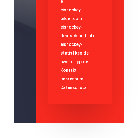
e
eishockey-
bilder.com
eishockey-
deutschland.info
eishockey-
statistiken.de
uwe-krupp.de
Kontakt
Impressum
Datenschutz