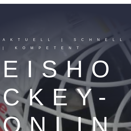
AKTUELL | SCHNELL
| KOMPETENT
EISHO
CKEY-
ONLIN