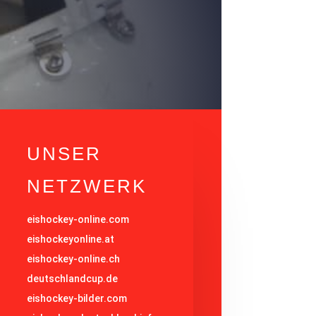
UNSER
NETZWERK
eishockey-online.com
eishockeyonline.at
eishockey-online.ch
deutschlandcup.de
eishockey-bilder.com