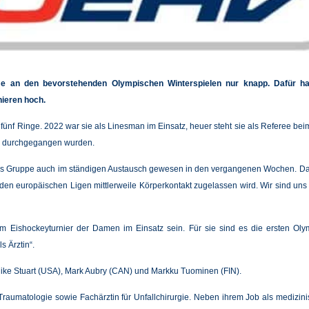
 an den bevorstehenden Olympischen Winterspielen nur knapp. Dafür halte
nieren hoch.
 fünf Ringe. 2022 war sie als Linesman im Einsatz, heuer steht sie als Referee b
en durchgegangen wurden.
 als Gruppe auch im ständigen Austausch gewesen in den vergangenen Wochen. Das
 den europäischen Ligen mittlerweile Körperkontakt zugelassen wird. Wir sind u
m Eishockeyturnier der Damen im Einsatz sein. Für sie sind es die ersten Ol
s Ärztin“.
 Mike Stuart (USA), Mark Aubry (CAN) und Markku Tuominen (FIN).
d Traumatologie sowie Fachärztin für Unfallchirurgie. Neben ihrem Job als medizin