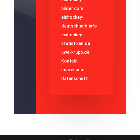
bilder.com
eishockey-
deutschland.info
eishockey-
statistiken.de
uwe-krupp.de
Kontakt
Impressum
Datenschutz