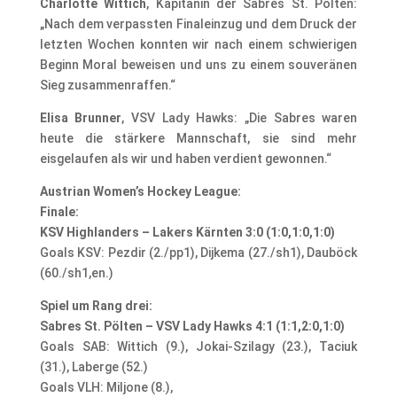
Charlotte Wittich
, Kapitänin der Sabres St. Pölten:
„Nach dem verpassten Finaleinzug und dem Druck der
letzten Wochen konnten wir nach einem schwierigen
Beginn Moral beweisen und uns zu einem souveränen
Sieg zusammenraffen.“
Elisa Brunner
, VSV Lady Hawks: „Die Sabres waren
heute die stärkere Mannschaft, sie sind mehr
eisgelaufen als wir und haben verdient gewonnen.“
Austrian Women’s Hockey League:
Finale:
KSV Highlanders – Lakers Kärnten 3:0 (1:0,1:0,1:0)
Goals KSV: Pezdir (2./pp1), Dijkema (27./sh1), Dauböck
(60./sh1,en.)
Spiel um Rang drei:
Sabres St. Pölten – VSV Lady Hawks 4:1 (1:1,2:0,1:0)
Goals SAB: Wittich (9.), Jokai-Szilagy (23.), Taciuk
(31.), Laberge (52.)
Goals VLH: Miljone (8.),