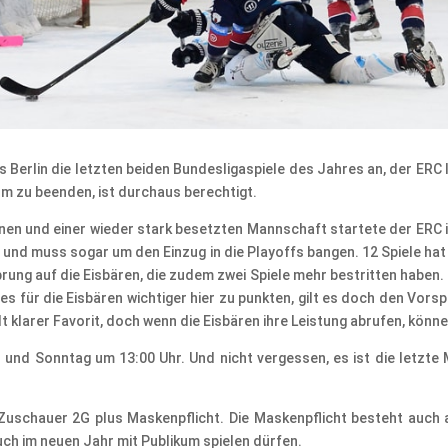
Berlin die letzten beiden Bundesligaspiele des Jahres an, der ERC 
 zu beenden, ist durchaus berechtigt.
en und einer wieder stark besetzten Mannschaft startete der ERC in d
und muss sogar um den Einzug in die Playoffs bangen. 12 Spiele hat
ng auf die Eisbären, die zudem zwei Spiele mehr bestritten haben. Fü
e es für die Eisbären wichtiger hier zu punkten, gilt es doch den Vo
 klarer Favorit, doch wenn die Eisbären ihre Leistung abrufen, können
 und Sonntag um 13:00 Uhr. Und nicht vergessen, es ist die letzte
Zuschauer 2G plus Maskenpflicht. Die Maskenpflicht besteht auch a
uch im neuen Jahr mit Publikum spielen dürfen.