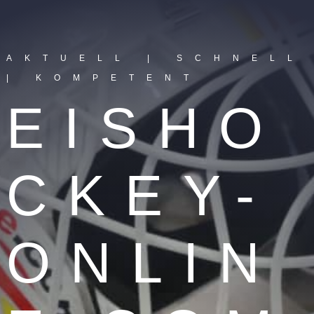
AKTUELL | SCHNELL
| KOMPETENT
EISHO
CKEY-
ONLIN