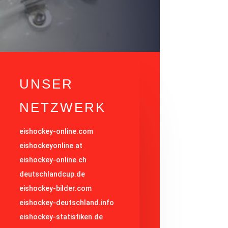
UNSER
NETZWERK
eishockey-online.com
eishockeyonline.at
eishockey-online.ch
deutschlandcup.de
eishockey-bilder.com
eishockey-deutschland.info
eishockey-statistiken.de