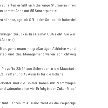
schaften erfüllt sich die junge Stürmerin ihren
dians kommt Anna auf 55 Scorerpunkte.
zu können, egal ob Off- oder On-Ice Ich habe viel
mingen zurück in ihre Heimat USA zieht. Sie war
 Assists).
halten, gemeinsam mit großartigen Athleten – und
rstab und das Management waren schlichtweg
en Playoffs 23/24 aus Schweden in die Maustadt
52 Treffer und 43 Assists für die Indians.
arbeiter und die Spieler haben mir Memmingen
nd wünsche allen viel Erfolg in der Zukunft auf
fünf Jahren im Ausland zieht es die 24-jährige