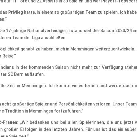
am auf 11 Tore und 22 Assists in 30 Spielen und war Playoff-Topscore
ch das Privileg hatte, in einem so großartigen Team zu spielen. Ich h
en.“
ie 17-jährige Nationalverteidigerin stand seit der Saison 2023/24 im
nderen Team der Liga anschließen.
 Möglichkeit gehabt zu haben, mich in Memmingen weiterzuentwickeln. Mi
r Reise.“
 Indians in der kommenden Saison nicht mehr zur Verfügung stehen
ster SC Bern auflaufen.
tolle Zeit in Memmingen. Ich konnte vieles lernen und werde das 
en acht großartige Spieler und Persönlichkeiten verloren. Unser Tea
che Tradition in Memmingen fortzuführen.“
C-Frauen
: „Wir bedanken uns bei allen Spielerinnen, die uns jetzt
n großen Erfolgen in den letzten Jahren. Für uns ist das ein auß
eue Spielzeit.“