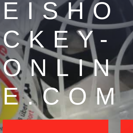
EISHO
CKEY-
ONLIN
E.COM