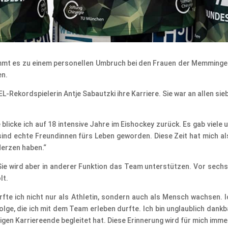
mt es zu einem personellen Umbruch bei den Frauen der Memmingen
en.
L-Rekordspielerin Antje Sabautzki ihre Karriere. Sie war an allen s
 blicke ich auf 18 intensive Jahre im Eishockey zurück. Es gab viel
ind echte Freundinnen fürs Leben geworden. Diese Zeit hat mich al
Herzen haben.“
Sie wird aber in anderer Funktion das Team unterstützen. Vor sechs
lt.
rfte ich nicht nur als Athletin, sondern auch als Mensch wachsen. 
e, die ich mit dem Team erleben durfte. Ich bin unglaublich dankbar 
etzigen Karriereende begleitet hat. Diese Erinnerung wird für mich im