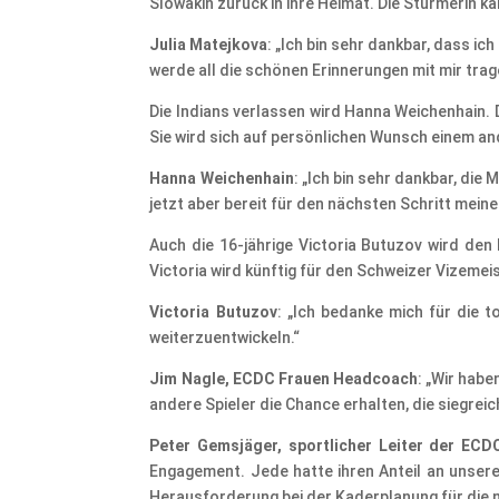
Slowakin zurück in ihre Heimat. Die Stürmerin k
Julia Matejkova
: „Ich bin sehr dankbar, dass i
werde all die schönen Erinnerungen mit mir trag
Die Indians verlassen wird Hanna Weichenhain. D
Sie wird sich auf persönlichen Wunsch einem a
Hanna Weichenhain
: „Ich bin sehr dankbar, die
jetzt aber bereit für den nächsten Schritt meine
Auch die 16-jährige Victoria Butuzov wird den
Victoria wird künftig für den Schweizer Vizemei
Victoria Butuzov
: „Ich bedanke mich für die 
weiterzuentwickeln.“
Jim Nagle, ECDC Frauen Headcoach
: „Wir hab
andere Spieler die Chance erhalten, die siegrei
Peter Gemsjäger, sportlicher Leiter der ECD
Engagement. Jede hatte ihren Anteil an unsere
Herausforderung bei der Kaderplanung für die n