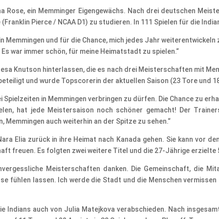
nna Rose, ein Memminger Eigengewächs. Nach drei deutschen Meister
(Franklin Pierce / NCAA D1) zu studieren. In 111 Spielen für die In
t in Memmingen und für die Chance, mich jedes Jahr weiterentwickeln 
 Es war immer schön, für meine Heimatstadt zu spielen.“
resa Knutson hinterlassen, die es nach drei Meisterschaften mit Mem
eteiligt und wurde Topscorerin der aktuellen Saison (23 Tore und 18
rei Spielzeiten in Memmingen verbringen zu dürfen. Die Chance zu er
elen, hat jede Meistersaison noch schöner gemacht! Der Traine
n, Memmingen auch weiterhin an der Spitze zu sehen.“
 Nara Elia zurück in ihre Heimat nach Kanada gehen. Sie kann vor d
aft freuen. Es folgten zwei weitere Titel und die 27-Jährige erzielte 
vergessliche Meisterschaften danken. Die Gemeinschaft, die Mit
se fühlen lassen. Ich werde die Stadt und die Menschen vermissen u
ie Indians auch von Julia Matejkova verabschieden. Nach insgesamt 