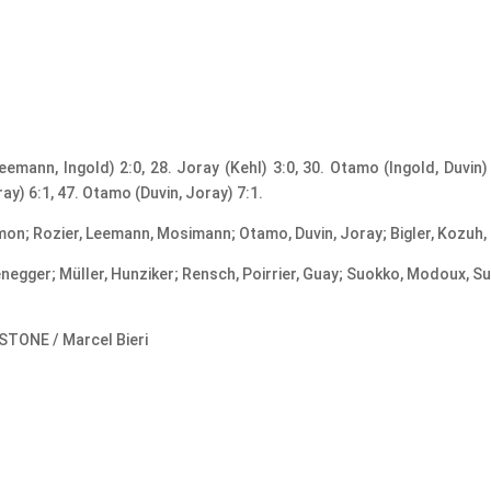
Leemann, Ingold) 2:0, 28. Joray (Kehl) 3:0, 30. Otamo (Ingold, Duvin)
y) 6:1, 47. Otamo (Duvin, Joray) 7:1.
ymon; Rozier, Leemann, Mosimann; Otamo, Duvin, Joray; Bigler, Kozuh,
egger; Müller, Hunziker; Rensch, Poirrier, Guay; Suokko, Modoux, Sur
YSTONE / Marcel Bieri