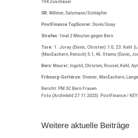
194 Zuschauer
SR:
Williner, Salzmann/Schläpfer
PostFinance TopScorer:
Duvin/Guay
Strafen:
1mal 2 Minuten gegen Bern
Tore:
1. Joray (Duvin, Christen) 1:0, 23. Kehl (
(MacEachern, Rensch) 5:1, 46. Otamo (Duvin, Jora
Bern:
Maurer; Ingold, Christen; Rossel, Kehl; A
Fribourg-Gottéron:
Steiner; MacEachern, Langen
Bericht: PM SC Bern Frauen
Foto (Archivbild 27.11.2025): PostFinance / KE
Weitere aktuelle Beiträge