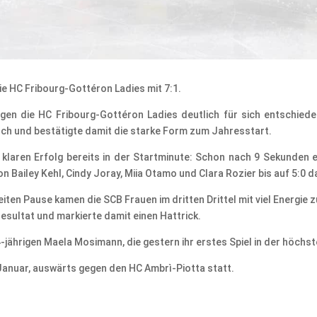
e HC Fribourg-Gottéron Ladies mit 7:1.
en die HC Fribourg-Gottéron Ladies deutlich für sich entschied
rch und bestätigte damit die starke Form zum Jahresstart.
klaren Erfolg bereits in der Startminute: Schon nach 9 Sekunden e
n Bailey Kehl, Cindy Joray, Miia Otamo und Clara Rozier bis auf 5:0 d
ten Pause kamen die SCB Frauen im dritten Drittel mit viel Energie z
esultat und markierte damit einen Hattrick.
jährigen Maela Mosimann, die gestern ihr erstes Spiel in der höchst
Januar, auswärts gegen den HC Ambrì-Piotta statt.