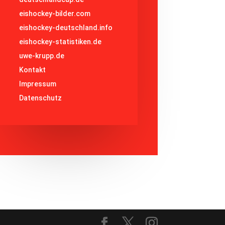
eishockey-bilder.com
eishockey-deutschland.info
eishockey-statistiken.de
uwe-krupp.de
Kontakt
Impressum
Datenschutz