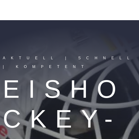
AKTUELL | SCHNELL
| KOMPETENT
EISHO
CKEY-