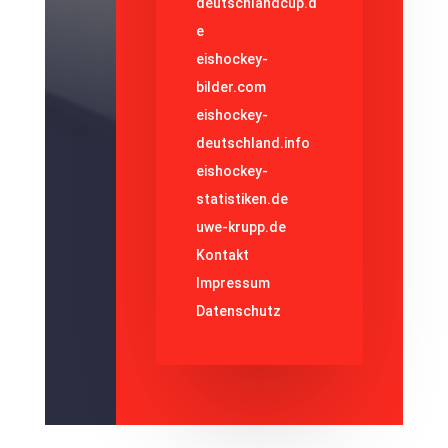
deutschlandcup.d
e
eishockey-
bilder.com
eishockey-
deutschland.info
eishockey-
statistiken.de
uwe-krupp.de
Kontakt
Impressum
Datenschutz