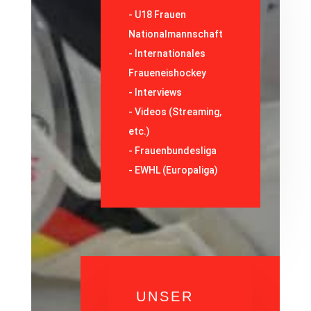
-
U18 Frauen
Nationalmannschaft
-
Internationales
Fraueneishockey
-
Interviews
-
Videos (Streaming,
etc.)
-
Frauenbundesliga
- EWHL (Europaliga)
UNSER