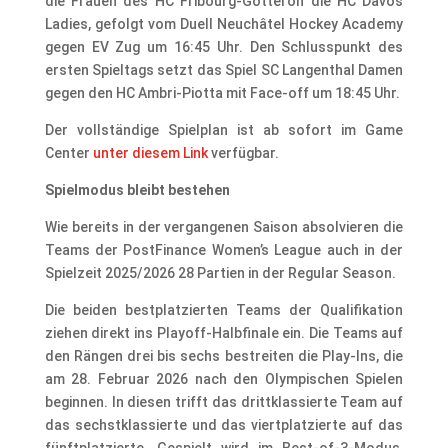
die Frauen des HC Fribourg-Gottéron die HC Davos
Ladies, gefolgt vom Duell Neuchâtel Hockey Academy
gegen EV Zug um 16:45 Uhr. Den Schlusspunkt des
ersten Spieltags setzt das Spiel SC Langenthal Damen
gegen den HC Ambri-Piotta mit Face-off um 18:45 Uhr.
Der vollständige Spielplan ist ab sofort im Game
Center
unter diesem Link
verfügbar.
Spielmodus bleibt bestehen
Wie bereits in der vergangenen Saison absolvieren die
Teams der PostFinance Women’s League auch in der
Spielzeit 2025/2026 28 Partien in der Regular Season.
Die beiden bestplatzierten Teams der Qualifikation
ziehen direkt ins Playoff-Halbfinale ein. Die Teams auf
den Rängen drei bis sechs bestreiten die Play-Ins, die
am 28. Februar 2026 nach den Olympischen Spielen
beginnen. In diesen trifft das drittklassierte Team auf
das sechstklassierte und das viertplatzierte auf das
fünftplatzierte. Gespielt wird im Best-of-3-Modus,