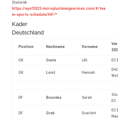
Statistik:
https://eyof2023.microplustimingservices.com/#/tea
m-sports-schedule/IHF/*
Kader
Deutschland
Ver
Position
Nachname
Vorname
202
GK
Gania
Lilli
EC 
EHC
GK
Loist
Hannah
Wol
Stu
DF
Bouceka
Sarah
EC
EC 
DF
Greb
Scarlett
Nau