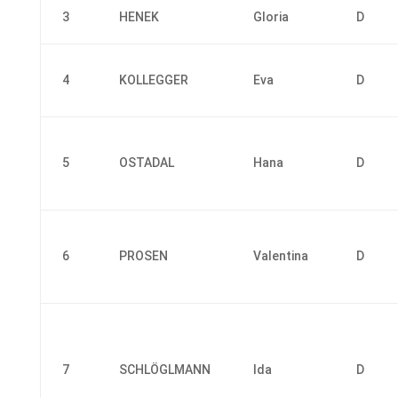
3
HENEK
Gloria
D
4
KOLLEGGER
Eva
D
5
OSTADAL
Hana
D
6
PROSEN
Valentina
D
7
SCHLÖGLMANN
Ida
D