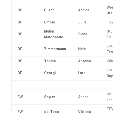
Wes
DF
Busch
Annica
Br
DF
Ortner
Julie
TSV
Müller
Stu
DF
Siena
Maldonado
EC
EH
DF
Zimmermann
Nele
Tro
DF
Thume
Antonia
Köl
EH
DF
Georgi
Lara
Bay
HC
FW
Seyrer
Anabel
Lan
TE
FW
del Toso
Viktoria