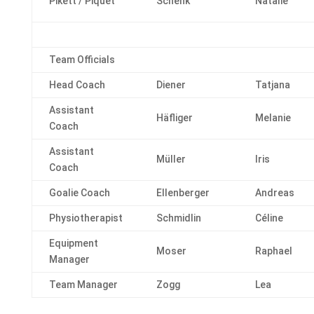
Pikett / Piquet
Schenk
Natalie
Team Officials
Head Coach
Diener
Tatjana
Assistant
Häfliger
Melanie
Coach
Assistant
Müller
Iris
Coach
Goalie Coach
Ellenberger
Andreas
Physiotherapist
Schmidlin
Céline
Equipment
Moser
Raphael
Manager
Team Manager
Zogg
Lea