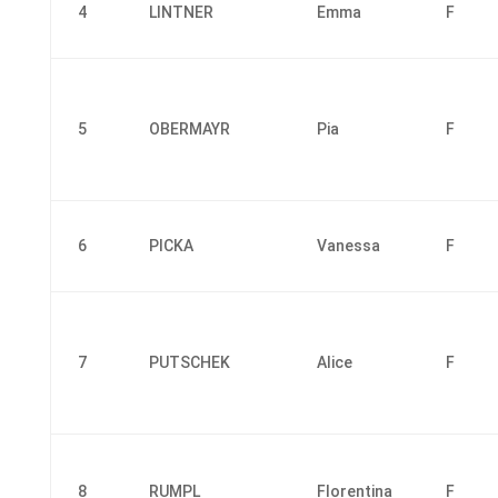
4
LINTNER
Emma
F
5
OBERMAYR
Pia
F
6
PICKA
Vanessa
F
7
PUTSCHEK
Alice
F
8
RUMPL
Florentina
F