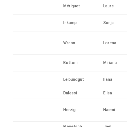
Mériguet
Laure
Inkamp
Sonja
Wrann
Lorena
Bottoni
Miriana
Leibundgut
Ilana
Dalessi
Elisa
Herzig
Naemi
Manetsch
Jael