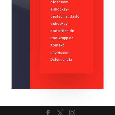
bilder.com
eishockey-
deutschland.info
eishockey-
statistiken.de
uwe-krupp.de
Kontakt
Impressum
Datenschutz