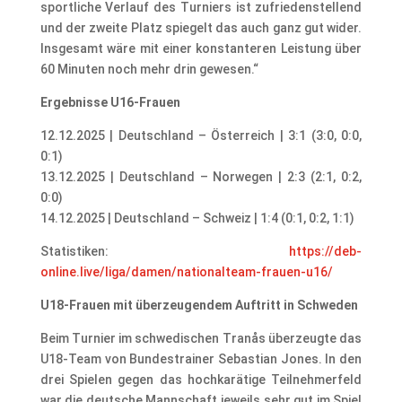
sportliche Verlauf des Turniers ist zufriedenstellend
und der zweite Platz spiegelt das auch ganz gut wider.
Insgesamt wäre mit einer konstanteren Leistung über
60 Minuten noch mehr drin gewesen.“
Ergebnisse U16-Frauen
12.12.2025 | Deutschland – Österreich | 3:1 (3:0, 0:0,
0:1)
13.12.2025 | Deutschland – Norwegen | 2:3 (2:1, 0:2,
0:0)
14.12.2025 | Deutschland – Schweiz | 1:4 (0:1, 0:2, 1:1)
Statistiken:
https://deb-
online.live/liga/damen/nationalteam-frauen-u16/
U18-Frauen mit überzeugendem Auftritt in Schweden
Beim Turnier im schwedischen Tranås überzeugte das
U18-Team von Bundestrainer Sebastian Jones. In den
drei Spielen gegen das hochkarätige Teilnehmerfeld
war die deutsche Mannschaft jeweils sehr gut im Spiel