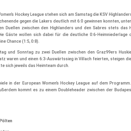
Women’s Hockey League stehen sich am Samstag die KSV Highlanders
chenende gegen die Lakers deutlich mit 6:0 gewinnen konnten, unte
den Duellen zwischen den Highlanders und den Sabres stets das 
Die Gäste wollen sich dabei für die deutliche 0:6-Heimniederlag
ne Chance (1:5, 0:8).
tag und Sonntag zu zwei Duellen zwischen den Graz99ers Huskie
tz waren und einen 6:3-Auswärtssieg in Villach feierten, steigen 
te sich jeweils das Heimteam durch.
iele in der European Women’s Hockey League auf dem Programm.
 Außerdem kommt es zu einem Doubleheader zwischen der Budape
 Pölten