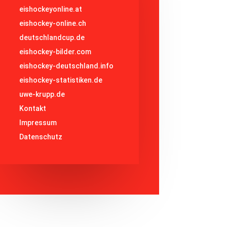
eishockeyonline.at
eishockey-online.ch
deutschlandcup.de
eishockey-bilder.com
eishockey-deutschland.info
eishockey-statistiken.de
uwe-krupp.de
Kontakt
Impressum
Datenschutz