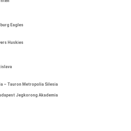
rnten
zburg Eagles
9ers Huskies
islava
a – Tauron Metropolia Silesia
– Budapest Jegkorong Akademia