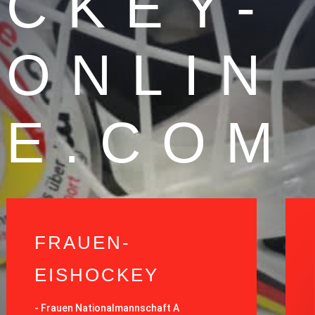
CKEY-
ONLIN
E.COM
FRAUEN-
EISHOCKEY
-
Frauen Nationalmannschaft A