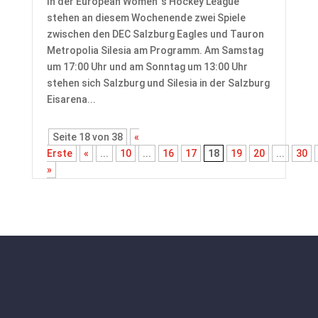
In der European Women´s Hockey League
stehen an diesem Wochenende zwei Spiele
zwischen den DEC Salzburg Eagles und Tauron
Metropolia Silesia am Programm. Am Samstag
um 17:00 Uhr und am Sonntag um 13:00 Uhr
stehen sich Salzburg und Silesia in der Salzburg
Eisarena...
Seite 18 von 38
«
Erste
«
...
10
...
16
17
18
19
20
...
30
»