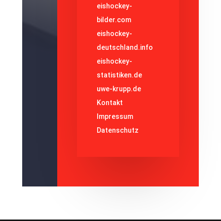
eishockey-
bilder.com
eishockey-
deutschland.info
eishockey-
statistiken.de
uwe-krupp.de
Kontakt
Impressum
Datenschutz