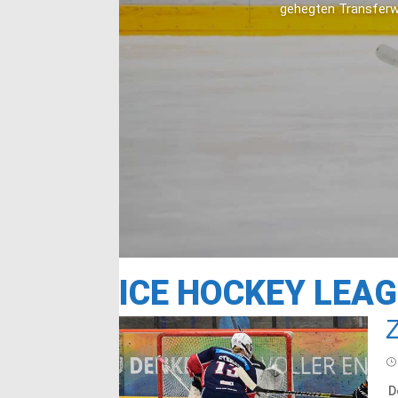
gehegten Transferwu
ICE HOCKEY LEA
​ 