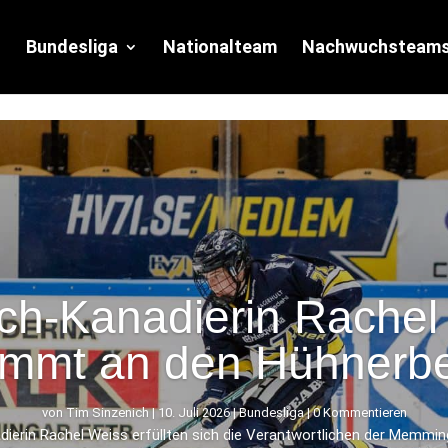
Bundesliga
Nationalteam
Nachwuchsteam
ch-Kanadierin Rachel
mmt an den Hühnerb
von
Tim Sinzenich
|
10. Juli 2026
|
Bundesliga
| 0 Kommentieren
ierin Rachel Weiss erfüllten sich die Verantwortlichen der Memmin