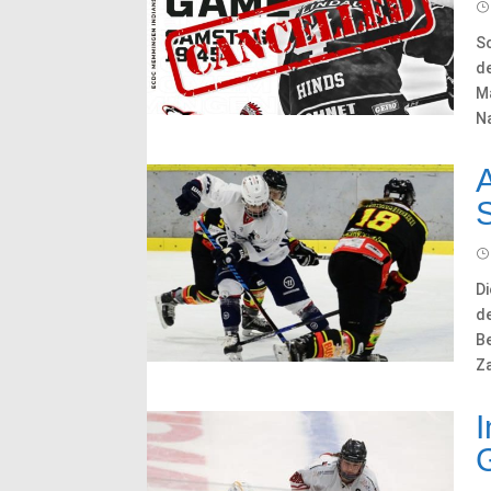
Sc
de
M
Na
A
S
D
de
B
Za
I