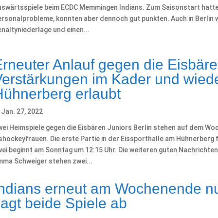
uswärtsspiele beim ECDC Memmingen Indians. Zum Saisonstart hatte
rsonalprobleme, konnten aber dennoch gut punkten. Auch in Berlin w
naltyniederlage und einen...
Erneuter Anlauf gegen die Eisbäre
Verstärkungen im Kader und wied
Hühnerberg erlaubt
Jan. 27, 2022
wei Heimspiele gegen die Eisbären Juniors Berlin stehen auf dem
shockeyfrauen. Die erste Partie in der Eissporthalle am Hühnerberg 
wei beginnt am Sonntag um 12:15 Uhr. Die weiteren guten Nachrichte
mma Schweiger stehen zwei...
Indians erneut am Wochenende nu
sagt beide Spiele ab