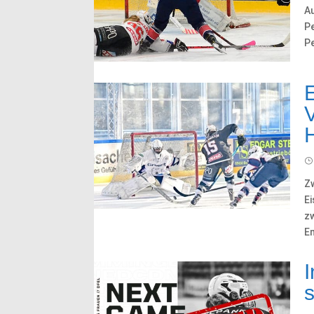
A
Pe
Pe
Z
Ei
z
E