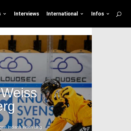
s
Interviews
International
Infos
 Weiss
erg
gen Indians einen lang