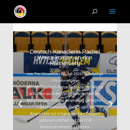
Deutsch-Kanadierin Rachel
Weiss kommt an den
Hühnerberg
von
Tim Sinzenich
|
10. Juli 2026
|
Bundesliga
| 0 Kommentieren
Mit der Deutsch-Kanadierin Rachel Weiss
erfüllten sich die Verantwortlichen der
Memmingen Indians einen lang gehegten
Transferwunsch. Die 25-jährige
Angreiferin ist in kanadischen Calgary
geboren und hat mit der U18
Nationalmannschaft ihres