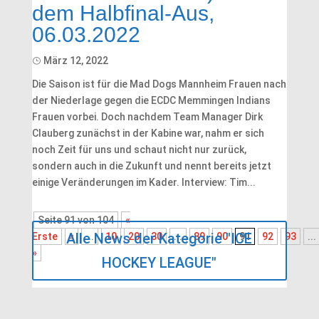
dem Halbfinal-Aus,
06.03.2022
März 12, 2022
Die Saison ist für die Mad Dogs Mannheim Frauen nach
der Niederlage gegen die ECDC Memmingen Indians
Frauen vorbei. Doch nachdem Team Manager Dirk
Clauberg zunächst in der Kabine war, nahm er sich
noch Zeit für uns und schaut nicht nur zurück,
sondern auch in die Zukunft und nennt bereits jetzt
einige Veränderungen im Kader. Interview: Tim...
Seite 91 von 104
«
Alle News der Kategorie "ICE
Erste
«
...
10
20
30
...
89
90
91
92
93
...
»
HOCKEY LEAGUE"