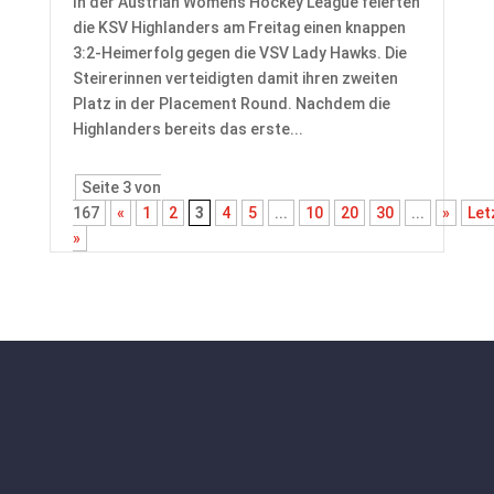
In der Austrian Women’s Hockey League feierten
die KSV Highlanders am Freitag einen knappen
3:2-Heimerfolg gegen die VSV Lady Hawks. Die
Steirerinnen verteidigten damit ihren zweiten
Platz in der Placement Round. Nachdem die
Highlanders bereits das erste...
Seite 3 von
167
«
1
2
3
4
5
...
10
20
30
...
»
Let
»