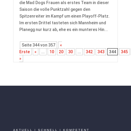
die Mad Dogs Frauen als erstes Team in dieser
Saison die volle Punktzahl gegen den
Spitzenreiter im Kampf um einen Playoff-Platz.
Im ersten Drittel tasteten sich Mannheim und
Planegg nur kurz ab, ehe es ein munteres Hin...
Seite 344 von 357
«
Erste
«
...
10
20
30
...
342
343
344
345
»
AKTUELL | SCHNELL | KOMPETENT