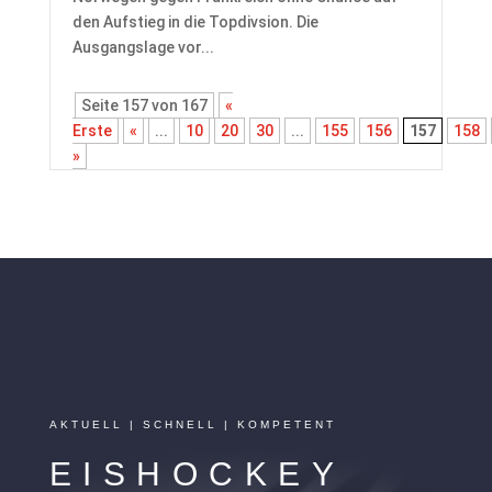
den Aufstieg in die Topdivsion. Die
Ausgangslage vor...
Seite 157 von 167
«
Erste
«
...
10
20
30
...
155
156
157
158
»
AKTUELL | SCHNELL | KOMPETENT
EISHOCKEY